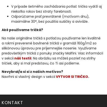
V prípade šetrného zachádzania potlač trička vydrží aj
niekoľko rokov bez straty farebnosti.
Odporúčame prať prevrátené (motívom dnu),
maximálne 30°, bez použitia sušičky a aviváže.
Aké používame tričká?
Na naše originálne tričká s potlačou používame len kvalitné
a rokmi preverené bavlnené tričká v gramáži 160g/m2 so
silikónovou úpravou pre príjemnejšie nosenie. Využívame
predovšetkým tričká z ponuky značky Malfini. Viac informácií
v sekcii
náš textil
. Na obrázku sa môžeš pozrieť na strihy
tričiek, aby si mal predstavu, čo Ti asi pošleme.
Nevybral/a si si z našich motívov?
Navrhni si vlastný design v sekcii
VYTVOR SI TRIČKO
.
KONTAKT