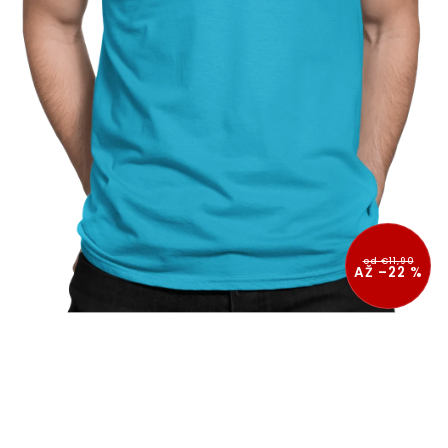
od €11,90
AŽ –22 %