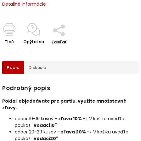
Detailné informácie
Tlač
Opýtať sa
Zdieľať
Popis
Diskusia
Podrobný popis
Pokiaľ objednávate pre partiu, využite množstevné
zľavy:
odber 10-19 kusov -
zľava 10%
-> V košíku uveďte
poukaz
"vodaci10"
odber 20-29 kusov -
zľava 20%
-> V košíku uveďte
poukaz
"vodaci20"