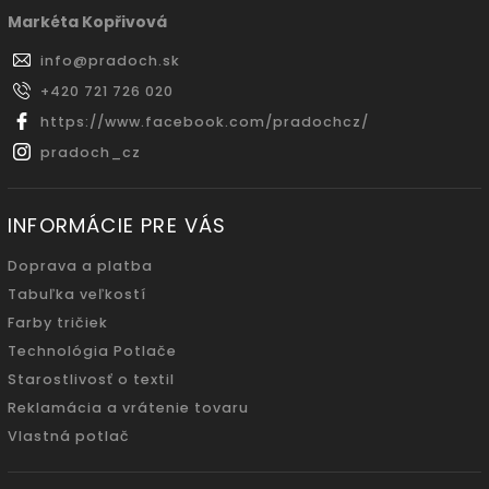
Markéta Kopřivová
info
@
pradoch.sk
+420 721 726 020
https://www.facebook.com/pradochcz/
pradoch_cz
INFORMÁCIE PRE VÁS
Doprava a platba
Tabuľka veľkostí
Farby tričiek
Technológia Potlače
Starostlivosť o textil
Reklamácia a vrátenie tovaru
Vlastná potlač