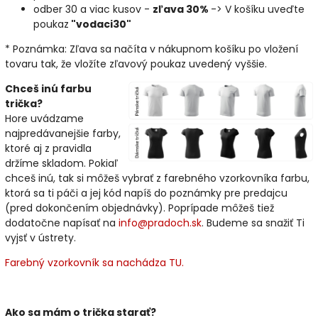
odber 30 a viac kusov -
zľava 30%
-> V košíku uveďte
poukaz
"vodaci30"
* Poznámka: Zľava sa načíta v nákupnom košíku po vložení
tovaru tak, že vložíte zľavový poukaz uvedený vyššie.
Chceš inú farbu
trička?
Hore uvádzame
najpredávanejšie farby,
ktoré aj z pravidla
držíme skladom. Pokiaľ
chceš inú, tak si môžeš vybrať z farebného vzorkovníka farbu,
ktorá sa ti páči a jej kód napíš do poznámky pre predajcu
(pred dokončením objednávky). Poprípade môžeš tiež
dodatočne napísať na
info@pradoch.sk
. Budeme sa snažiť Ti
vyjsť v ústrety.
Farebný vzorkovník sa nachádza TU.
Ako sa mám o trička starať?