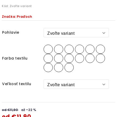
Kód:
Zvoľte variant
Značka:
Praďoch
Pohlavie
Farba textilu
Veľkosť textilu
od €11,90
až –22 %
od
€11,90