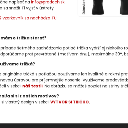
čne napísať na
info@pradoch.sk
.
sa snažiť Ti vyjsť v ústrety.
ý vzorkovník sa nachádza TU.
 mám o trička starať?
 prípade šetrného zachádzania potlač trička vydrží aj niekoľko ro
dporúčame prať prevrátené (motívom dnu), maximálne 30°, bez 
užívame tričká?
 originálne tričká s potlačou používame len kvalitné a rokmi p
kónovou úpravou pre príjemnejšie nosenie. Využívame predovšetk
cií v sekcii
náš textil
. Na obrázku sa môžeš pozrieť na strihy trič
al/a si si z našich motívov?
 si vlastný design v sekcii
VYTVOR SI TRIČKO
.