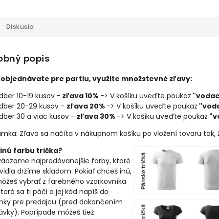
Diskusia
obný popis
 objednávate pre partiu, využite množstevné zľavy:
dber 10-19 kusov -
zľava 10%
-> V košíku uveďte poukaz
"vodac
dber 20-29 kusov -
zľava 20%
-> V košíku uveďte poukaz
"voda
dber 30 a viac kusov -
zľava 30%
-> V košíku uveďte poukaz
"v
mka: Zľava sa načíta v nákupnom košíku po vložení tovaru tak, 
inú farbu trička?
vádzame najpredávanejšie farby, ktoré
avidla držíme skladom. Pokiaľ chceš inú,
môžeš vybrať z farebného vzorkovníka
ktorá sa ti páči a jej kód napíš do
ky pre predajcu (pred dokončením
ávky). Poprípade môžeš tiež