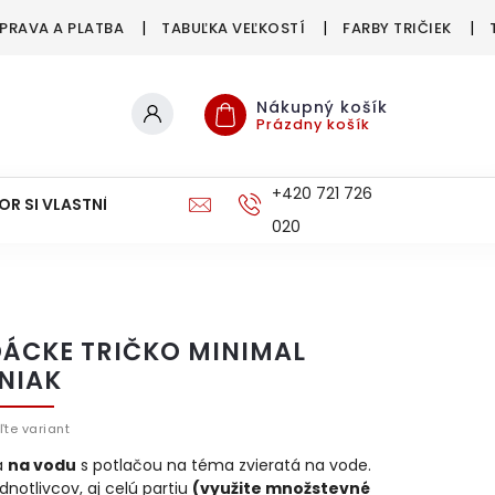
PRAVA A PLATBA
TABUĽKA VEĽKOSTÍ
FARBY TRIČIEK
Nákupný košík
Prázdny košík
+420 721 726
OR SI VLASTNÉ
DOPRAVA A PLATBA
020
ÁCKE TRIČKO MINIMAL
NIAK
ľte variant
á
na vodu
s potlačou na téma zvieratá na vode.
ednotlivcov, aj celú partiu
(využite množstevné