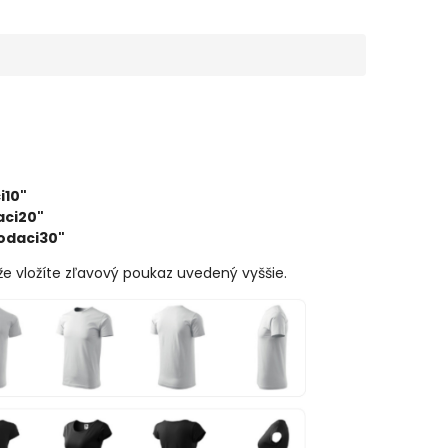
i10"
ci20"
odaci30"
že vložíte zľavový poukaz uvedený vyššie.