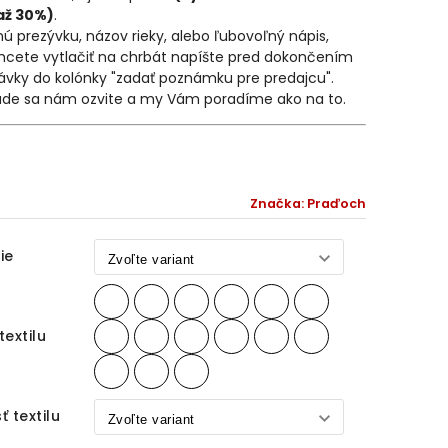
až 30%)
.
nú prezývku, názov rieky, alebo ľubovoľný nápis,
hcete vytlačiť na chrbát napíšte pred dokončením
ávky do kolónky "zadať poznámku pre predajcu".
ade sa nám ozvite a my Vám poradíme ako na to.
Značka:
Praďoch
ie
textilu
ť textilu