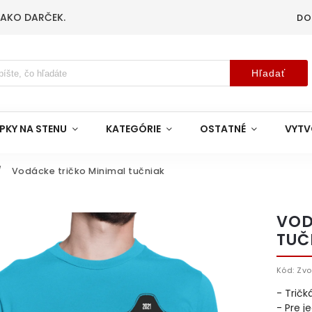
 AKO DARČEK.
DO
Hľadať
PKY NA STENU
KATEGÓRIE
OSTATNÉ
VYTV
/
Vodácke tričko Minimal tučniak
VOD
TUČ
Kód:
Zvo
- Tričk
- Pre j