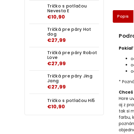
Tričko s potlačou
Nevesta E
€10,90
Popis
Tričká pre páry Hot
dog
Podr
€27,99
Pokiaľ
Tričká pre páry Robot
Love
o
€27,99
o
o
Tričká pre páry Jing
Jang
* Pozná
€27,99
Chceš 
Hore u
Tričko s potlačou Hi5
aj z pr
€10,90
tak si 
farbu, 
poznám
objedn