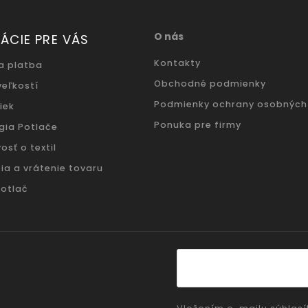
O nás
ÁCIE PRE VÁS
Kontakty
a platba
Obchodné podmienky
veľkostí
Podmienky ochrany osobných
iek
Ponuka pre firmy
gia Potlače
osť o textil
ia a vrátenie tovaru
potlač