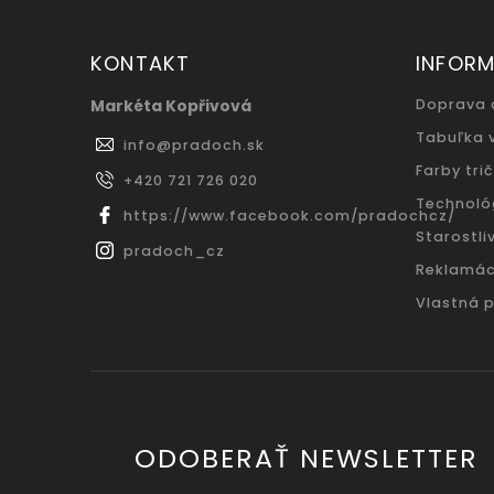
KONTAKT
INFORM
Markéta Kopřivová
Doprava 
Tabuľka 
info
@
pradoch.sk
Farby trič
+420 721 726 020
Technoló
https://www.facebook.com/pradochcz/
Starostliv
pradoch_cz
Reklamác
Vlastná 
ODOBERAŤ NEWSLETTER