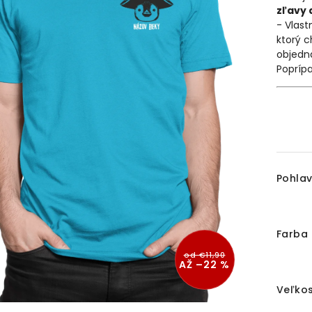
zľavy 
- Vlast
ktorý c
objedn
Popríp
Pohlav
Farba 
od €11,90
AŽ –22 %
Veľkos