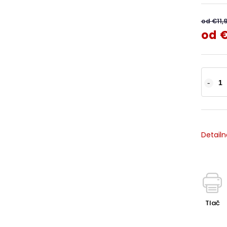
od €11,
od
€
Detailn
Tlač