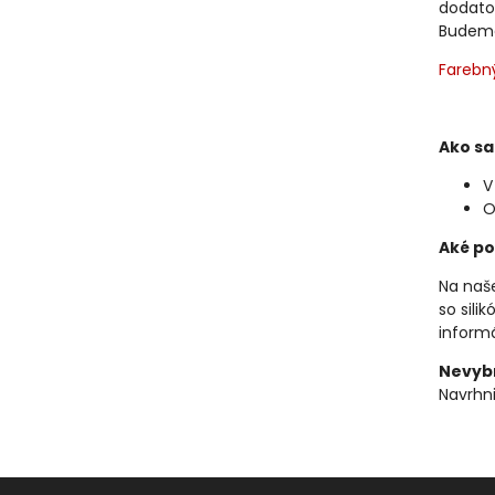
dodato
Budeme 
Farebn
Ako sa
V
O
Aké po
Na naše
so sili
informá
Nevybr
Navrhni