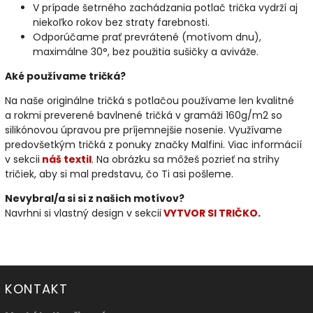
V prípade šetrného zachádzania potlač trička vydrží aj
niekoľko rokov bez straty farebnosti.
Odporúčame prať prevrátené (motívom dnu),
maximálne 30°, bez použitia sušičky a aviváže.
Aké používame tričká?
Na naše originálne tričká s potlačou používame len kvalitné
a rokmi preverené bavlnené tričká v gramáži 160g/m2 so
silikónovou úpravou pre príjemnejšie nosenie. Využívame
predovšetkým tričká z ponuky značky Malfini. Viac informácií
v sekcii
náš textil
. Na obrázku sa môžeš pozrieť na strihy
tričiek, aby si mal predstavu, čo Ti asi pošleme.
Nevybral/a si si z našich motívov?
Navrhni si vlastný design v sekcii
VYTVOR SI TRIČKO
.
KONTAKT