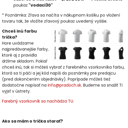
poukaz
"vodaci30"
* Poznámka: Zľava sa načíta v nákupnom košíku po vložení
tovaru tak, že vložíte zľavový poukaz uvedený vyššie.
Chceš inú farbu
trička?
Hore uvádzame
najpredávanejšie farby,
ktoré aj z pravidla
držíme skladom. Pokiaľ
chceš inú, tak si môžeš vybrať z farebného vzorkovníka farbu,
ktorá sa ti páči a jej kód napíš do poznámky pre predajcu
(pred dokončením objednávky). Poprípade môžeš tiež
dodatočne napísať na
info@pradoch.sk
. Budeme sa snažiť Ti
vyjsť v ústrety.
Farebný vzorkovník sa nachádza TU.
Ako sa mám o trička starať?