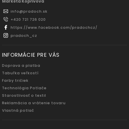
Markéta Kopřivová
info
@
pradoch.sk
+420 721 726 020
https://www.facebook.com/pradochcz/
pradoch_cz
INFORMÁCIE PRE VÁS
Doprava a platba
Tabuľka veľkostí
Farby tričiek
Technológia Potlače
Starostlivosť o textil
Reklamácia a vrátenie tovaru
Vlastná potlač