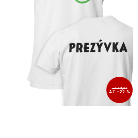
od €11,90
AŽ –22 %