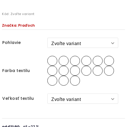
Kód:
Zvoľte variant
Značka:
Praďoch
Pohlavie
Farba textilu
Veľkosť textilu
od €11,90
až –22 %