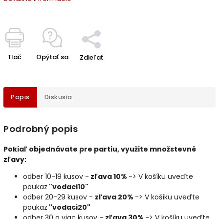
Tlač
Opýtať sa
Zdieľať
Popis
Diskusia
Podrobný popis
Pokiaľ objednávate pre partiu, využite množstevné
zľavy:
odber 10-19 kusov -
zľava 10%
-> V košíku uveďte
poukaz
"vodaci10"
odber 20-29 kusov -
zľava 20%
-> V košíku uveďte
poukaz
"vodaci20"
odber 30 a viac kusov -
zľava 30%
-> V košíku uveďte