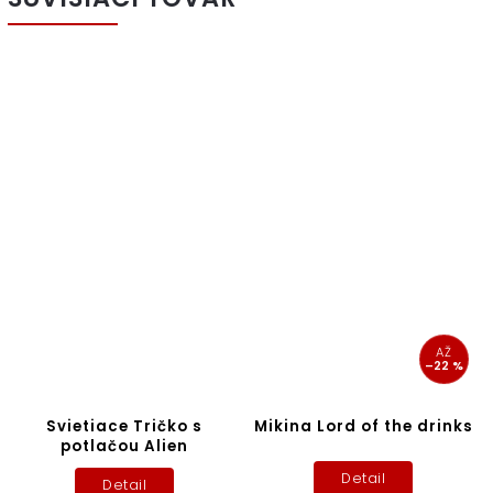
AŽ
–22 %
Svietiace Tričko s
Mikina Lord of the drinks
potlačou Alien
Detail
Detail