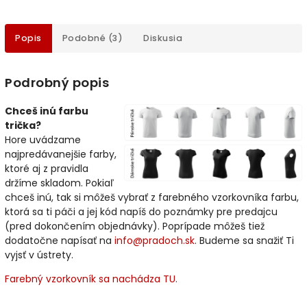
Popis
Podobné (3)
Diskusia
Podrobný popis
Chceš inú farbu
trička?
Hore uvádzame
najpredávanejšie farby,
ktoré aj z pravidla
držíme skladom. Pokiaľ
chceš inú, tak si môžeš vybrať z farebného vzorkovníka farbu,
ktorá sa ti páči a jej kód napíš do poznámky pre predajcu
(pred dokončením objednávky). Poprípade môžeš tiež
dodatočne napísať na
info@pradoch.sk
. Budeme sa snažiť Ti
vyjsť v ústrety.
Farebný vzorkovník sa nachádza TU.