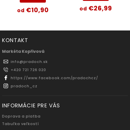
€26,99
od
€10,90
od
KONTAKT
Markéta Kopřivová
info
@
pradoch.sk
+420 721 726 020
https://www.facebook.com/pradochcz/
pradoch_cz
INFORMÁCIE PRE VÁS
Doprava a platba
Tabuľka veľkostí