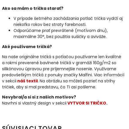
Ako sa mám o trička starať?
V prípade šetrného zachádzania potlač trička vydrží aj
niekoľko rokov bez straty farebnosti.
Odporúčame prať prevrátené (motívom dnu),
maximálne 30°, bez použitia sušičky a aviváže.
Aké používame tričká?
Na naše originálne tričká s potlačou používame len kvalitné
a rokmi preverené bavlnené tričká v gramáži 160g/m2 so
silikónovou úpravou pre príjemnejšie nosenie. Využívame
predovšetkým tričká z ponuky značky Malfini. Viac informácií
v sekcii
náš textil
. Na obrázku sa môžeš pozrieť na strihy
tričiek, aby si mal predstavu, čo Ti asi pošleme.
Nevybral/a si si z našich motívov?
Navrhni si vlastný design v sekcii
VYTVOR SI TRIČKO
.
SÚVISIACI TOVAR