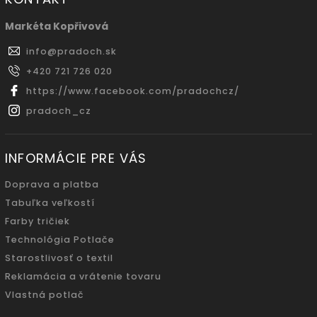
Markéta Kopřivová
info
@
pradoch.sk
+420 721 726 020
https://www.facebook.com/pradochcz/
pradoch_cz
INFORMÁCIE PRE VÁS
Doprava a platba
Tabuľka veľkostí
Farby tričiek
Technológia Potlače
Starostlivosť o textil
Reklamácia a vrátenie tovaru
Vlastná potlač