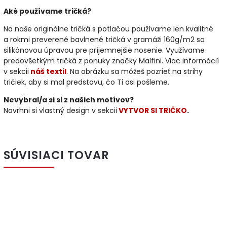
Aké používame tričká?
Na naše originálne tričká s potlačou používame len kvalitné
a rokmi preverené bavlnené tričká v gramáži 160g/m2 so
silikónovou úpravou pre príjemnejšie nosenie. Využívame
predovšetkým tričká z ponuky značky Malfini. Viac informácií
v sekcii
náš textil
. Na obrázku sa môžeš pozrieť na strihy
tričiek, aby si mal predstavu, čo Ti asi pošleme.
Nevybral/a si si z našich motívov?
Navrhni si vlastný design v sekcii
VYTVOR SI TRIČKO
.
SÚVISIACI TOVAR