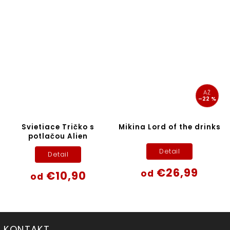
AŽ
–22 %
Svietiace Tričko s
Mikina Lord of the drinks
potlačou Alien
Detail
Detail
€26,99
od
€10,90
od
KONTAKT