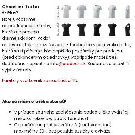
Chceš inú farbu
trička?
Hore uvádzame
najpredávanejšie farby,
ktoré aj z pravidla
držíme skladom. Pokiaľ
chceš inú, tak si môžeš vybrať z farebného vzorkovníka farbu,
ktorá sa ti páči a jej kód napíš do poznámky pre predajcu
(pred dokončením objednávky). Poprípade môžeš tiež
dodatočne napísať na
info@pradoch.sk
. Budeme sa snažiť Ti
vyjsť v ústrety.
Farebný vzorkovník sa nachádza TU.
Ako sa mám o trička starať?
V prípade šetrného zachádzania potlač trička vydrží aj
niekoľko rokov bez straty farebnosti.
Odporúčame prať prevrátené (motívom dnu),
maximálne 30°, bez použitia sušičky a aviváže.