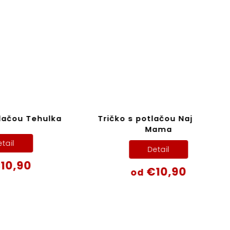
hulka
Tričko s potlačou Najlepšia
Tri
Mama
Detail
€10,90
od