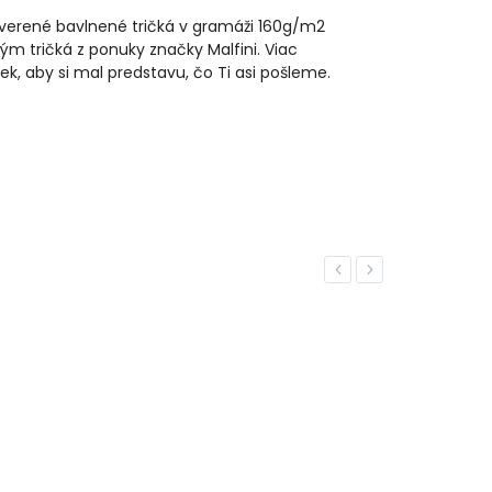
reverené bavlnené tričká v gramáži 160g/m2
ým tričká z ponuky značky Malfini. Viac
iek, aby si mal predstavu, čo Ti asi pošleme.
Previous
Next