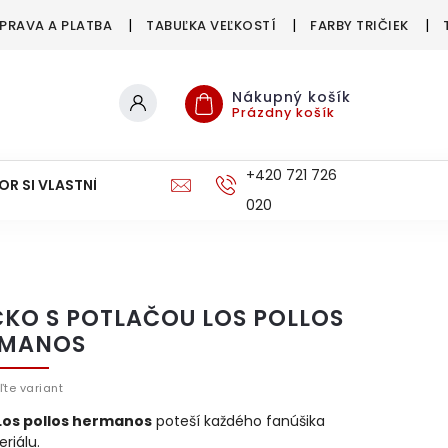
PRAVA A PLATBA
TABUĽKA VEĽKOSTÍ
FARBY TRIČIEK
Nákupný košík
Prázdny košík
+420 721 726
OR SI VLASTNÉ
DOPRAVA A PLATBA
020
ČKO S POTLAČOU LOS POLLOS
MANOS
ľte variant
Los pollos hermanos
poteší každého fanúšika
eriálu.