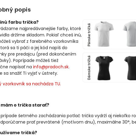
obný popis
inú farbu trička?
vádzame najpredávanejšie farby, ktoré
avidla držíme skladom. Pokiaľ chceš inú,
môžeš vybrať z farebného vzorkovníka
ktorá sa ti páči a jej kód napíš do
ky pre predajcu (pred dokončením
ávky). Poprípade môžeš tiež
čne napísať na
info@pradoch.sk
.
sa snažiť Ti vyjsť v ústrety.
ý vzorkovník sa nachádza TU.
 mám o trička starať?
 prípade šetrného zachádzania potlač trička vydrží aj niekoľko ro
dporúčame prať prevrátené (motívom dnu), maximálne 30°, bez 
užívame tričká?