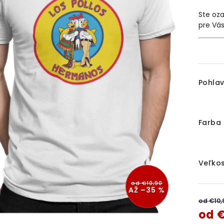
Ste oza
pre Vá
Pohlav
Farba 
Veľkos
od €10,90
AŽ –35 %
od €10
od
€