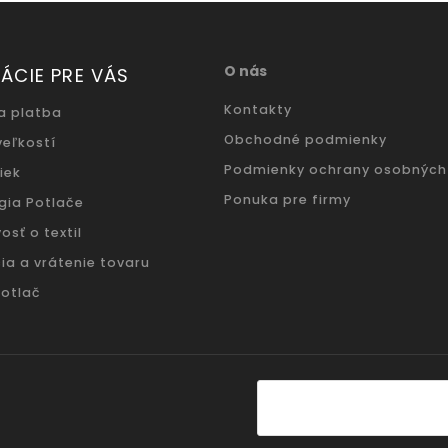
O nás
ÁCIE PRE VÁS
Kontakty
a platba
Obchodné podmienky
veľkostí
Podmienky ochrany osobných
iek
Ponuka pre firmy
gia Potlače
osť o textil
ia a vrátenie tovaru
potlač