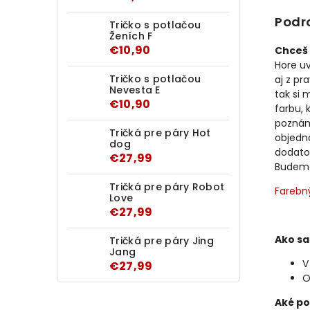
Podr
Tričko s potlačou
Ženích F
€10,90
Chceš 
Hore u
Tričko s potlačou
aj z pr
Nevesta E
tak si 
€10,90
farbu, 
poznám
Tričká pre páry Hot
objedn
dog
dodato
€27,99
Budeme 
Tričká pre páry Robot
Farebn
Love
€27,99
Ako sa
Tričká pre páry Jing
Jang
V
€27,99
O
Aké po