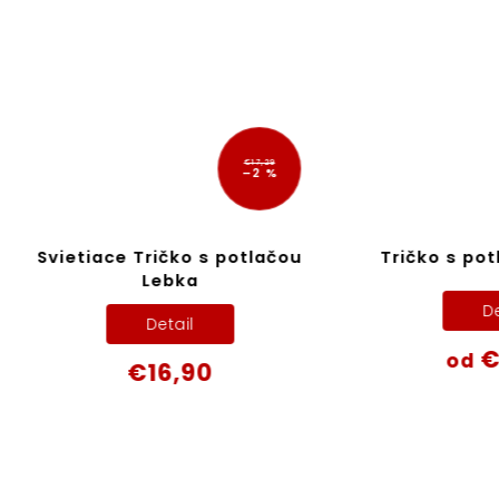
€17,29
–2 %
iace Tričko s potlačou
Tričko s potlačou Te
Lebka
Detail
Detail
€10,90
od
€16,90