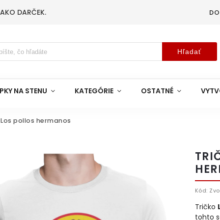
 AKO DARČEK.
DO
Hľadať
PKY NA STENU
KATEGÓRIE
OSTATNÉ
VYTV
 Los pollos hermanos
TRI
HER
Kód:
Zvo
Tričko
tohto s