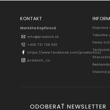
KONTAKT
INFORM
Markéta Kopřivová
Doprava 
Tabuľka 
info
@
pradoch.sk
Farby trič
+420 721 726 020
Technoló
https://www.facebook.com/pradochcz/
Starostliv
pradoch_cz
Reklamác
Vlastná 
ODOBERAŤ NEWSLETTER