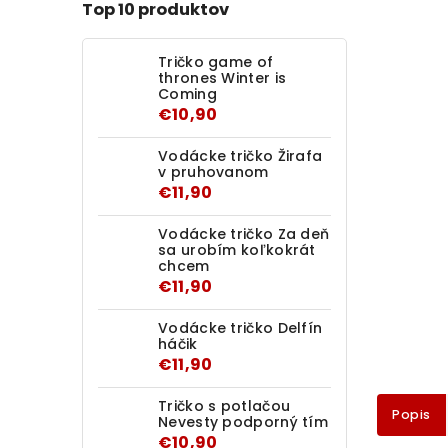
Top 10 produktov
Tričko game of
thrones Winter is
Coming
€10,90
Vodácke tričko Žirafa
v pruhovanom
€11,90
Vodácke tričko Za deň
sa urobím koľkokrát
chcem
€11,90
Vodácke tričko Delfín
háčik
€11,90
Tričko s potlačou
Popis
Nevesty podporný tím
€10,90