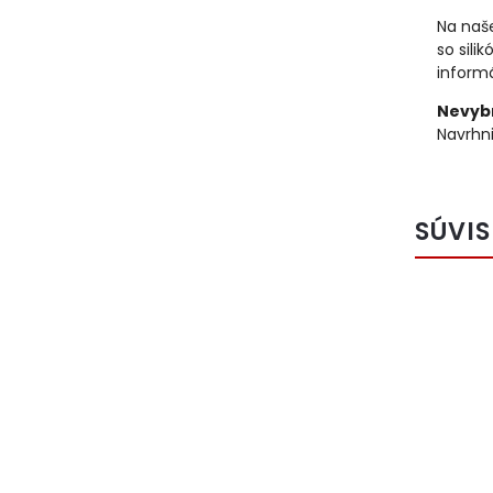
Na naše
so sili
informá
Nevybr
Navrhni
SÚVIS