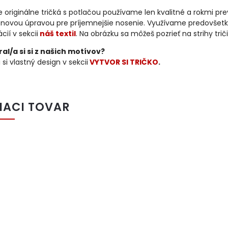
 originálne tričká s potlačou používame len kvalitné a rokmi p
kónovou úpravou pre príjemnejšie nosenie. Využívame predovšetk
cií v sekcii
náš textil
. Na obrázku sa môžeš pozrieť na strihy trič
al/a si si z našich motívov?
 si vlastný design v sekcii
VYTVOR SI TRIČKO
.
IACI TOVAR