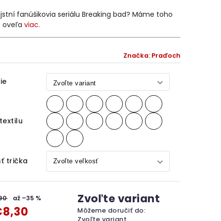
jstní fanúšikovia seriálu Breaking bad? Máme toho
s oveľa
viac.
Značka:
Praďoch
ie
textilu
ť trička
Zvoľte variant
,90
až –35 %
8,30
Môžeme doručiť do:
Zvoľte variant