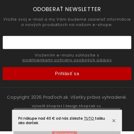
ODOBERAŤ NEWSLETTER
Vložte svoj e-mail a my Vám budeme zasielať informácie
o nových produktoch na našom e-shope.
Vložením e-mailu súhlasíte s
podmienkami ochrany osobných údajov
Prihlásiť sa
Copyright 2026
Praďoch.sk
. Všetky práva vyhradené.
Vytvořil
Shoptet
| Design
Shoptak.cz.
Tento web používa súbory cookie. Ďalším
Pri nákupe nad 40 € od nás získate
prechádzaním tohto webu vyjadrujete súhlas s ich
TUTO
tašku
ako darček.
používaním. Viac informácií
tu
.
Rozumiem