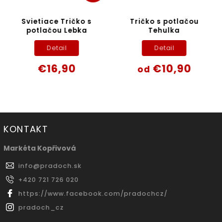
Svietiace Tričko s
Tričko s potlačou
potlačou Lebka
Tehulka
Detail
Detail
€16,90
€10,90
od
KONTAKT
Markéta Kopřivová
info
@
pradoch.sk
+420 721 726 020
https://www.facebook.com/pradochcz/
pradoch_cz