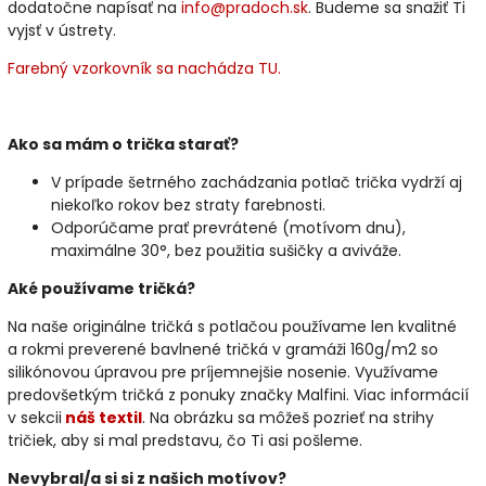
dodatočne napísať na
info@pradoch.sk
. Budeme sa snažiť Ti
vyjsť v ústrety.
Farebný vzorkovník sa nachádza TU.
Ako sa mám o trička starať?
V prípade šetrného zachádzania potlač trička vydrží aj
niekoľko rokov bez straty farebnosti.
Odporúčame prať prevrátené (motívom dnu),
maximálne 30°, bez použitia sušičky a aviváže.
Aké používame tričká?
Na naše originálne tričká s potlačou používame len kvalitné
a rokmi preverené bavlnené tričká v gramáži 160g/m2 so
silikónovou úpravou pre príjemnejšie nosenie. Využívame
predovšetkým tričká z ponuky značky Malfini. Viac informácií
v sekcii
náš textil
. Na obrázku sa môžeš pozrieť na strihy
tričiek, aby si mal predstavu, čo Ti asi pošleme.
Nevybral/a si si z našich motívov?