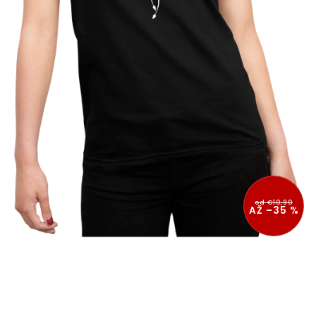
od €10,90
AŽ –35 %