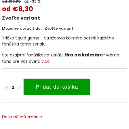
od €10,90
až –35 %
od
€8,30
Zvoľte variant
Môžeme doručiť do:
Zvoľte variant
Tričko Squid game - Strážcovia kalmáre poteší každého
fanúšika tohto seriálu.
Hra na kalmáre
Ste ozajstní fanúšikovia seriálu
? Máme
toho pre Vás oveľa
viac.
Pridať do košíka
Detailné informácie