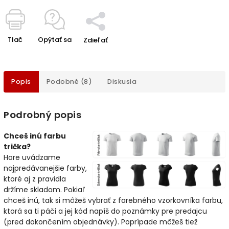
Tlač
Opýtať sa
Zdieľať
Popis
Podobné (8)
Diskusia
Podrobný popis
Chceš inú farbu
trička?
Hore uvádzame
najpredávanejšie farby,
ktoré aj z pravidla
držíme skladom. Pokiaľ
chceš inú, tak si môžeš vybrať z farebného vzorkovníka farbu,
ktorá sa ti páči a jej kód napíš do poznámky pre predajcu
(pred dokončením objednávky). Poprípade môžeš tiež