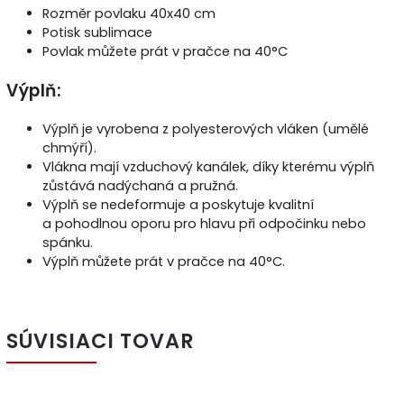
Rozměr povlaku 40x40 cm
Potisk sublimace
Povlak můžete prát v pračce na
40°C
Výplň:
Výplň je vyrobena z polyesterových vláken (umělé
chmýří).
Vlákna mají vzduchový kanálek, díky kterému výplň
zůstává nadýchaná a pružná.
Výplň se nedeformuje a poskytuje kvalitní
a pohodlnou oporu pro hlavu při odpočinku nebo
spánku.
Výplň můžete prát v pračce na 40°C.
SÚVISIACI TOVAR