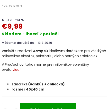
Kód:
997/M175
€11,49
–13 %
€9,99
Skladom - ihneď k potlači
Môžeme doručiť do:
13.8.2026
Vankúš s motívmi
Army
sú ideálnym darčekom pre všetkých
milovníkov airsoftu, paintballu, alebo herných strieľačiek.
V Praďochovi toho máme pre milovníkov vojenčiny
oveľa
viac!
sada 1 ks (vankúš + obliečka)
rozmer 40x40 cm