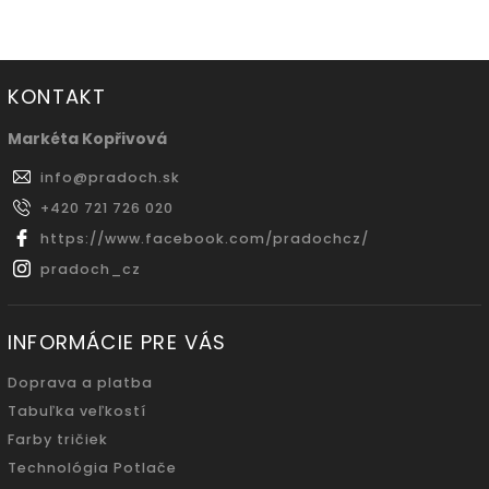
KONTAKT
Markéta Kopřivová
info
@
pradoch.sk
+420 721 726 020
https://www.facebook.com/pradochcz/
pradoch_cz
INFORMÁCIE PRE VÁS
Doprava a platba
Tabuľka veľkostí
Farby tričiek
Technológia Potlače