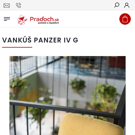
Hľadať
VANKÚŠ PANZER IV G