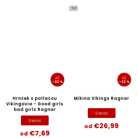
TIP
AŽ
AŽ
–33 %
–22 %
Hrnček s potlačou
Mikina Vikings Ragnar
Vikingovia - Good girls
bad girls Ragnar
Detail
Detail
€26,99
od
€7,69
od