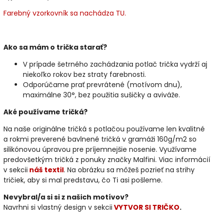
Farebný vzorkovník sa nachádza TU.
Ako sa mám o trička starať?
V prípade šetrného zachádzania potlač trička vydrží aj
niekoľko rokov bez straty farebnosti.
Odporúčame prať prevrátené (motívom dnu),
maximálne 30°, bez použitia sušičky a aviváže.
Aké používame tričká?
Na naše originálne tričká s potlačou používame len kvalitné
a rokmi preverené bavlnené tričká v gramáži 160g/m2 so
silikónovou úpravou pre príjemnejšie nosenie. Využívame
predovšetkým tričká z ponuky značky Malfini. Viac informácií
v sekcii
náš textil
. Na obrázku sa môžeš pozrieť na strihy
tričiek, aby si mal predstavu, čo Ti asi pošleme.
Nevybral/a si si z našich motívov?
Navrhni si vlastný design v sekcii
VYTVOR SI TRIČKO
.