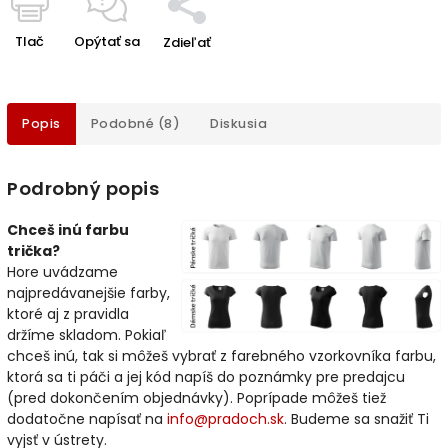
Tlač
Opýtať sa
Zdieľať
Popis
Podobné (8)
Diskusia
Podrobný popis
Chceš inú farbu
trička?
Hore uvádzame
najpredávanejšie farby,
ktoré aj z pravidla
držíme skladom. Pokiaľ
chceš inú, tak si môžeš vybrať z farebného vzorkovníka farbu,
ktorá sa ti páči a jej kód napíš do poznámky pre predajcu
(pred dokončením objednávky). Poprípade môžeš tiež
dodatočne napísať na
info@pradoch.sk
. Budeme sa snažiť Ti
vyjsť v ústrety.