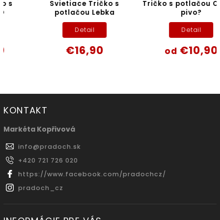
Svietiace Tričko s
Tričko s potlačou Covid-
potlačou Lebka
pivo?
Detail
Detail
€16,90
€10,90
od
KONTAKT
Markéta Kopřivová
info
@
pradoch.sk
+420 721 726 020
https://www.facebook.com/pradochcz/
pradoch_cz